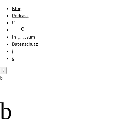
Blog
Podcast
Über uns
c
Kontakt
Impressum
Datenschutz
i
s
c
b
b