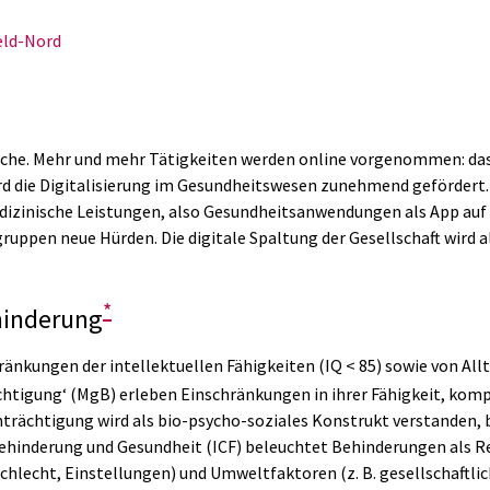
feld-Nord
ereiche. Mehr und mehr Tätigkeiten werden online vorgenommen: d
rd die Digitalisierung im Gesundheitswesen zunehmend gefördert. 
izinische Leistungen, also Gesundheitsanwendungen als App auf R
ppen neue Hürden. Die digitale Spaltung der Gesellschaft wird als
*
hinderung
ränkungen der intellektuellen Fähigkeiten (IQ < 85) sowie von All
chtigung‘ (MgB) erleben Einschränkungen in ihrer Fähigkeit, kom
ächtigung wird als bio-psycho-soziales Konstrukt verstanden, bei
 Behinderung und Gesundheit (ICF) beleuchtet Behinderungen als 
hlecht, Einstellungen) und Umweltfaktoren (z. B. gesellschaftlic