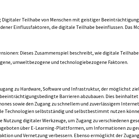
 Digitaler Teilhabe von Menschen mit geistiger Beeinträchtigung 
ner Einflussfaktoren, die digitale Teilhabe beeinflussen. Das M
nsionen: Dieses Zusammenspiel beschreibt, wie digitale Teilhabe a
ogene, umweltbezogene und technologiebezogene Faktoren.
:
Zugang zu Hardware, Software und Infrastruktur, der möglichst zie
, beeinträchtigungsbedingte Barrieren abzubauen. Dies beinhaltet
hones sowie den Zugang zu schnellem und zuverlässigem Internet.
le Technologien selbstständig und selbstbestimmt nutzen könne
ve Nutzung digitaler Werkzeuge, um Zugang zu verschiedenen gesel
ngeboten über E-Learning-Plattformen, um Informationen zu gew
aktion und Vernetzung verbessern. Ebenso ermöglicht der Zugang