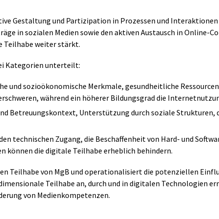
ktive Gestaltung und Partizipation in Prozessen und Interaktionen 
iträge in sozialen Medien sowie den aktiven Austausch in Online-
Teilhabe weiter stärkt.
ei Kategorien unterteilt:
e und sozioökonomische Merkmale, gesundheitliche Ressourcen,
 erschweren, während ein höherer Bildungsgrad die Internetnutzun
und Betreuungskontext, Unterstützung durch soziale Strukturen,
den technischen Zugang, die Beschaffenheit von Hard- und Softwar
 können die digitale Teilhabe erheblich behindern.
en Teilhabe von MgB und operationalisiert die potenziellen Einflu
idimensionale Teilhabe an, durch und in digitalen Technologien err
örderung von Medienkompetenzen.