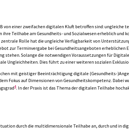
gB von einer zweifachen digitalen Kluft betroffen sind: ungleich
 ihre Teilhabe am Gesundheits- und Sozialwesen erheblich und ko
re zentrale Rolle hat die ungleiche Verfügbarkeit von Unterstütz
ebot zur Terminvergabe bei Gesundheitsangeboten erheblichen Ei
 stehen. Solange die notwendigen Voraussetzungen für Digitale Te
ale Ungleichheiten. Dies führt zu einer weiteren sozialen Exklusi
chen mit geistiger Beeinträchtigung digitale (Gesundheits-)Ange
dem Fokus auf Dimensionen von Gesundheitskompetenz. Dabei wurd
4
ngsgrad
. In der Praxis ist das Thema der digitalen Teilhabe hoc
ituation durch die multidimensionale Teilhabe an, durch und in d