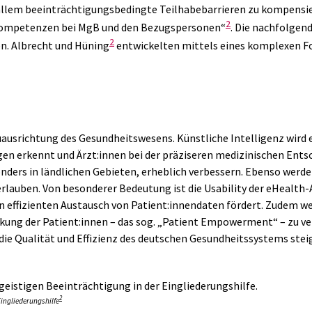
 allem beeinträchtigungsbedingte Teilhabebarrieren zu kompensier
2
nkompetenzen bei MgB und den Bezugspersonen“
. Die nachfolgen
2
en. Albrecht und Hüning
entwickelten mittels eines komplexen Fo
uausrichtung des Gesundheitswesens. Künstliche Intelligenz wird e
 erkennt und Ärzt:innen bei der präziseren medizinischen Entsc
ders in ländlichen Gebieten, erheblich verbessern. Ebenso werde
lauben. Von besonderer Bedeutung ist die Usability der eHealth
 effizienten Austausch von Patient:innendaten fördert. Zudem w
rkung der Patient:innen – das sog. „Patient Empowerment“ – zu v
die Qualität und Effizienz des deutschen Gesundheitssystems ste
2
Eingliederungshilfe